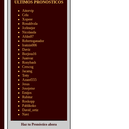
ÚLTIMOS PRONÓSTICOS
Aitorvip
Celu
Xopeee
Ronaldvzla
Jcelmejor
Nicolauda
Afdm97
Robertoganador
Iraitzin006
Daviz
Borjista16
Juanvaz
Ronybash
Crescog
Jacamg
Totty
Azazel555
Jesus
Josejotxe
Emijos
Rubitur
Roskopp
Pablikoko
David_ortiz
Navi
Haz tu Pronóstico ahora