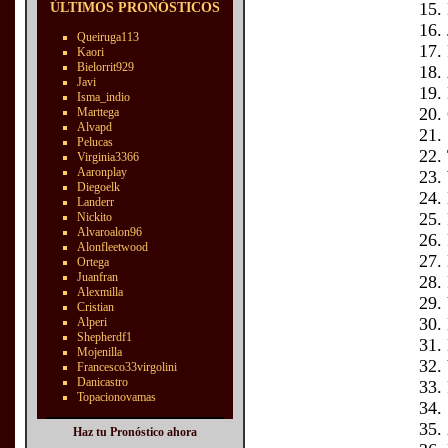
ÚLTIMOS PRONÓSTICOS
Queiruga113
Kaori
Bielorrit929
Javi
Isma_indio
Marttega
Alvapd
Pelucas
Virginia3366
Aaronplay
Diegoelk
Landerr
Nickito
Alvaroalon96
Alonfleetwood
Ortega
Juanfran
Alexmilla
Cristian
Alperi
Shepherdf1
Mojenilla
Francesco33virgolini
Danicastro
Topacionovamas
Haz tu Pronóstico ahora