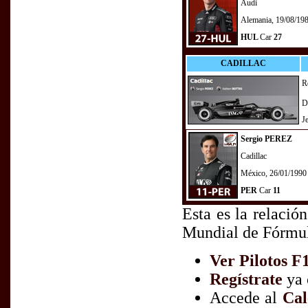
Audi
Alemania, 19/08/19
HUL
Car
27
CADILLAC
R
D
J
Sergio PEREZ
Cadillac
México, 26/01/1990
PER
Car
11
Esta es la relació
Mundial de Fórmul
Ver Pilotos F
Regístrate
ya 
Accede al
Cal