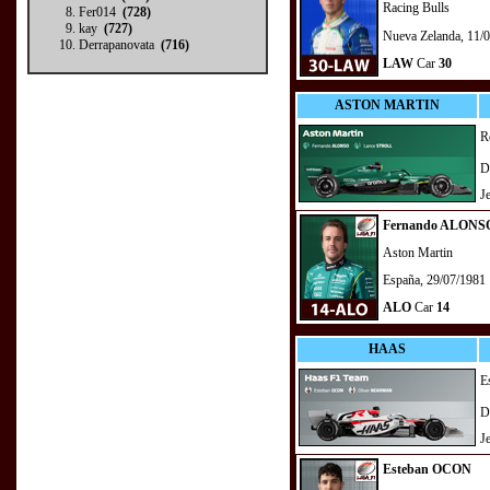
Racing Bulls
Fer014
(728)
kay
(727)
Nueva Zelanda, 11/
Derrapanovata
(716)
LAW
Car
30
ASTON MARTIN
R
D
J
Fernando ALONS
Aston Martin
España, 29/07/1981
ALO
Car
14
HAAS
E
D
J
Esteban OCON