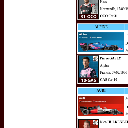
Haas
Normandía, 17/09/1
OCO
Car
31
ALPINE
R
D
J
Pierre GASLY
Alpine
Francia, 07/02/1996
GAS
Car
10
AUDI
S
D
J
Nico HULKENBE