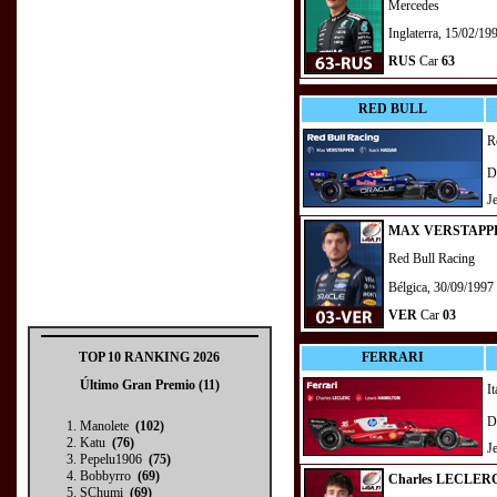
Mercedes
Inglaterra, 15/02/19
RUS
Car
63
RED BULL
R
D
J
MAX VERSTAPP
Red Bull Racing
Bélgica, 30/09/1997
VER
Car
03
TOP 10 RANKING 2026
FERRARI
Último Gran Premio (11)
I
D
Manolete
(102)
Katu
(76)
J
Pepelu1906
(75)
Bobbyrro
(69)
Charles LECLER
SChumi
(69)