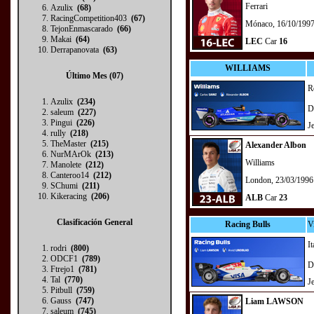
Ferrari
Azulix
(68)
RacingCompetition403
(67)
Mónaco, 16/10/199
TejonEnmascarado
(66)
Makai
(64)
LEC
Car
16
Derrapanovata
(63)
WILLIAMS
Último Mes (07)
R
Azulix
(234)
D
saleum
(227)
Pingui
(226)
J
rully
(218)
TheMaster
(215)
Alexander Albon
NurMArOk
(213)
Williams
Manolete
(212)
Canteroo14
(212)
London, 23/03/1996
SChumi
(211)
Kikeracing
(206)
ALB
Car
23
Clasificación General
Racing Bulls
V
It
rodri
(800)
ODCF1
(789)
D
Ftrejo1
(781)
Tal
(770)
J
Pitbull
(759)
Gauss
(747)
Liam LAWSON
saleum
(745)