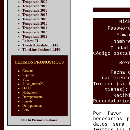
Temporada 2020
Temporada 2019
Temporada 2018
Temporada 2017
Temporada 2016
Nic
Temporada 2015
Passwor
Temporada 2014
Temporada 2013
E-ma
Temporada 2012
Enlaces F1
Nombr
Tweets Actualidad LFF1
Ciudad
TimeLine Facebook LFF1
Código posta
ÚLTIMOS PRONÓSTICOS
Sex
Gravina
Fecha 
Rapidito
nacimient
Vinz
Twitter (si 
Julian_marin28
Odcf1
tienes):
Nathalie86
Recib
Derrapanovato
Recordatorio
Pinush
Derrapanovata
Beto
Por favor,
necesarios 
Haz tu Pronóstico ahora
datos será 
Twitter (si 