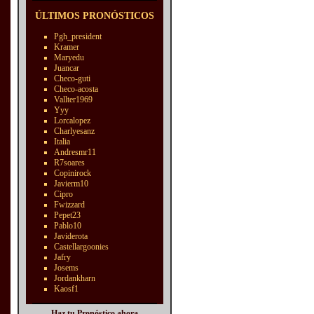
ÚLTIMOS PRONÓSTICOS
Pgh_president
Kramer
Maryedu
Juancar
Checo-guti
Checo-acosta
Vallter1969
Yyy
Lorcalopez
Charlyesanz
Italia
Andresmr11
R7soares
Copinirock
Javierm10
Cipro
Fwizzard
Pepet23
Pablo10
Javiderota
Castellargoonies
Jafry
Josems
Jordankharn
Kaosf1
Haz tu Pronóstico ahora