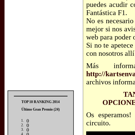
puedes acudir c
Fantástica F1.
No es necesario 
mejor si nos avi
web para poder 
Si no te apetece
con nosotros all
Más infor
http://kartsenva
archivos informa
TA
OPCIONE
TOP 10 RANKING 2014
Último Gran Premio (24)
Os esperamos!
()
circuito.
()
()
()