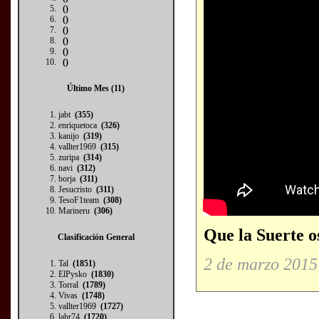
()
()
()
()
()
()
Último Mes (11)
jabt
(355)
enriquetoca
(326)
kanijo
(319)
vallter1969
(315)
zuripa
(314)
navi
(312)
borja
(311)
Jesucristo
(311)
TesoF1team
(308)
Marineru
(306)
Que la Suerte 
Clasificación General
2 de marzo 2015
Tal
(1851)
ElPysko
(1830)
Torral
(1789)
Vivas
(1748)
vallter1969
(1727)
lahr74
(1720)